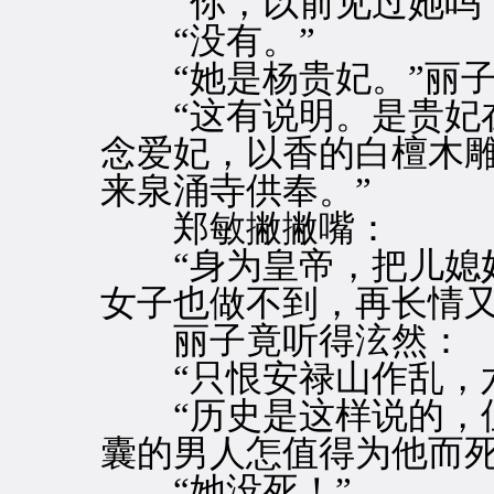
“你，以前见过她吗
“没有。”
“她是杨贵妃。”丽子
“这有说明。是贵妃在
念爱妃，以香的白檀木
来泉涌寺供奉。”
郑敏撇撇嘴：
“身为皇帝，把儿媳妇
女子也做不到，再长情又
丽子竟听得泫然：
“只恨安禄山作乱，六
“历史是这样说的，但
囊的男人怎值得为他而死
“她没死！”