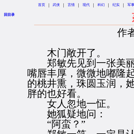
|
|
|
|
|
|
首页
武侠
言情
现代
科幻
纪实
军
回目录
作
木门敞开了。
郑敏先见到一张美丽
嘴唇丰厚，微微地嘟隆
的桃井熏，珠圆玉润，
胖的也好看。
女人忽地一怔。
她狐疑地问：
“阿蛮？”