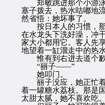
郑敏跳进那个小游泳
塞子拨去，热水咕嘟地
然省悟：她坏事了。
按日本人的习惯，那
在水龙头下洗好澡，冲
家大小都用它。客人先
地望着一缸溜走中的热
惟有到右进去道个歉
“丽子——”
她叩门。
丽子没应，她正忙着
着一罐糖水荔枝。那是
太甜太腻，她不喜欢吃